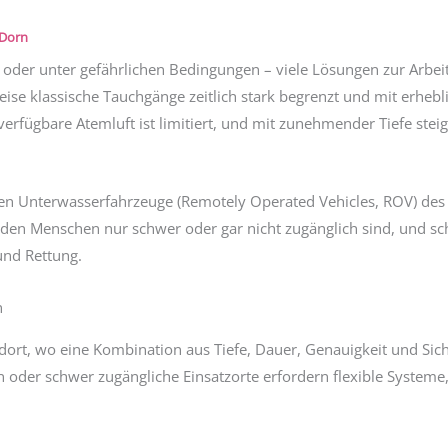
 Dorn
ht oder unter gefährlichen Bedingungen – viele Lösungen zur Arbei
weise klassische Tauchgänge zeitlich stark begrenzt und mit erhe
e verfügbare Atemluft ist limitiert, und mit zunehmender Tiefe ste
en Unterwasserfahrzeuge (Remotely Operated Vehicles, ROV) de
ür den Menschen nur schwer oder gar nicht zugänglich sind, und s
und Rettung.
n
ort, wo eine Kombination aus Tiefe, Dauer, Genauigkeit und Siche
 oder schwer zugängliche Einsatzorte erfordern flexible System