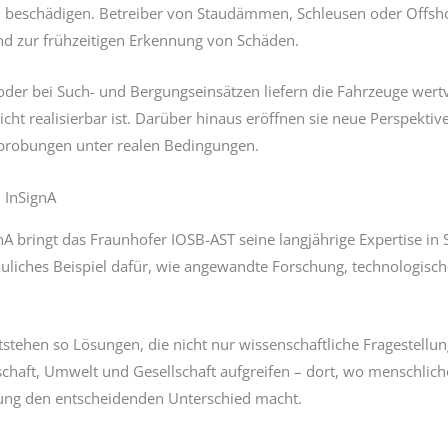
u beschädigen. Betreiber von Staudämmen, Schleusen oder Offs
und zur frühzeitigen Erkennung von Schäden.
der bei Such- und Bergungseinsätzen liefern die Fahrzeuge wertv
nicht realisierbar ist. Darüber hinaus eröffnen sie neue Perspekt
probungen unter realen Bedingungen.
 InSignA
nA bringt das Fraunhofer IOSB-AST seine langjährige Expertise i
uliches Beispiel dafür, wie angewandte Forschung, technologisch
tehen so Lösungen, die nicht nur wissenschaftliche Fragestellu
chaft, Umwelt und Gesellschaft aufgreifen – dort, wo menschlich
ung den entscheidenden Unterschied macht.