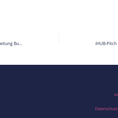
Willkommen im Team: Arne Tyb’l übernimmt die Leitung Business Development bei InSignA
I
Datenschutz