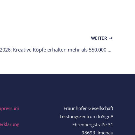
WEITER
iHUB-Pitch 2026: Kreative Köpfe erhalten mehr als 550.000 Euro Forschungsbudget bei der fünften Runde des Ilmenauer Ideenwettbewerbs
mpressum
Fraunhofer-Gesellschaft
Leistungszentrum InSignA
erklärung
Ehrenbergstraße 31
98693 Ilmenau