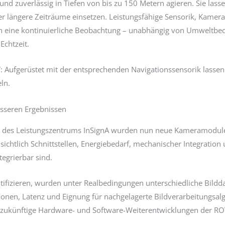
nd zuverlässig in Tiefen von bis zu 150 Metern agieren. Sie lass
ber längere Zeiträume einsetzen. Leistungsfähige Sensorik, Kame
 eine kontinuierliche Beobachtung – unabhängig von Umweltbed
Echtzeit.
 Aufgerüstet mit der entsprechenden Navigationssensorik lassen
ln.
esseren Ergebnissen
 des Leistungszentrums InSignA wurden nun neue Kameramodule ev
chtlich Schnittstellen, Energiebedarf, mechanischer Integration
egrierbar sind.
ntifizieren, wurden unter Realbedingungen unterschiedliche Bil
tionen, Latenz und Eignung für nachgelagerte Bildverarbeitungsal
e zukünftige Hardware- und Software-Weiterentwicklungen der RO