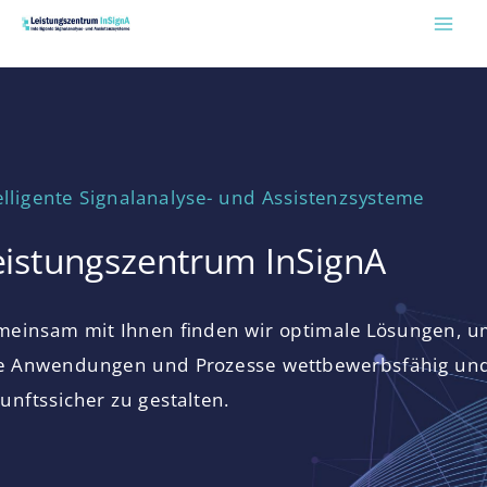
Zum
Inhalt
springen
elligente Signalanalyse- und Assistenzsysteme
eistungszentrum InSignA
einsam mit Ihnen finden wir optimale Lösungen, 
e Anwendungen und Prozesse wettbewerbsfähig un
unftssicher zu gestalten.